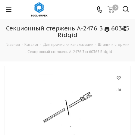
0
Секционный стержень А-2476 3 м 60365
Ridgid
Главная
-
Каталог
-
Для прочистки канализации
-
Штанги и стержни
-
Секционный стержень А-2476 3 м 60365 Ridgid