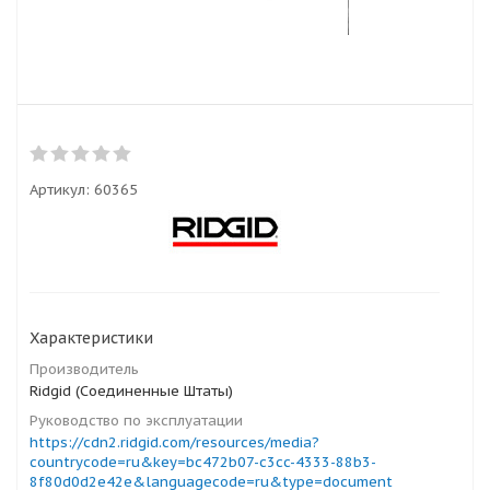
Артикул:
60365
Характеристики
Производитель
Ridgid (Соединенные Штаты)
Руководство по эксплуатации
https://cdn2.ridgid.com/resources/media?
countrycode=ru&key=bc472b07-c3cc-4333-88b3-
8f80d0d2e42e&languagecode=ru&type=document