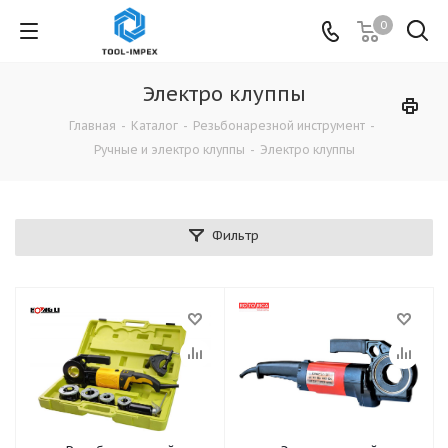
0
Электро клуппы
Главная
-
Каталог
-
Резьбонарезной инструмент
-
Ручные и электро клуппы
-
Электро клуппы
Фильтр