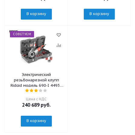
В корзину
В корзину
СОВЕТУЕМ
Электрический
резьбонарезной клупп
Ridgid модель 690-I 44933
(с головками 1/2" - 2")
Цена с НДС
240 689
руб.
В корзину