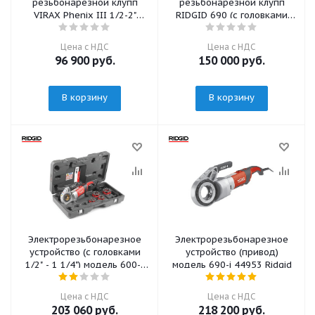
резьбонарезной клупп
резьбонарезной клупп
VIRAX Phenix III 1/2-2"
RIDGID 690 (с головками
(Феникс 3)
1/2" - 2")
Цена с НДС
Цена с НДС
96 900
руб.
150 000
руб.
В корзину
В корзину
Электрорезьбонарезное
Электрорезьбонарезное
устройство (с головками
устройство (привод)
1/2" - 1 1/4") модель 600-I
модель 690-i 44953 Ridgid
44878 Ridgid
Цена с НДС
Цена с НДС
203 060
руб.
218 200
руб.