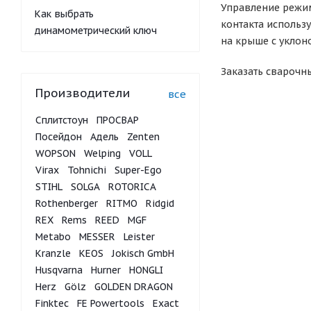
Управление режим
Как выбрать
контакта использ
динамометрический ключ
на крыше с уклон
Заказать сварочн
Производители
все
Сплитстоун
ПРОСВАР
Посейдон
Адель
Zenten
WOPSON
Welping
VOLL
Virax
Tohnichi
Super-Ego
STIHL
SOLGA
ROTORICA
Rothenberger
RITMO
Ridgid
REX
Rems
REED
MGF
Metabo
MESSER
Leister
Kranzle
KEOS
Jokisch GmbH
Husqvarna
Hurner
HONGLI
Herz
Gölz
GOLDEN DRAGON
Finktec
FE Powertools
Exact