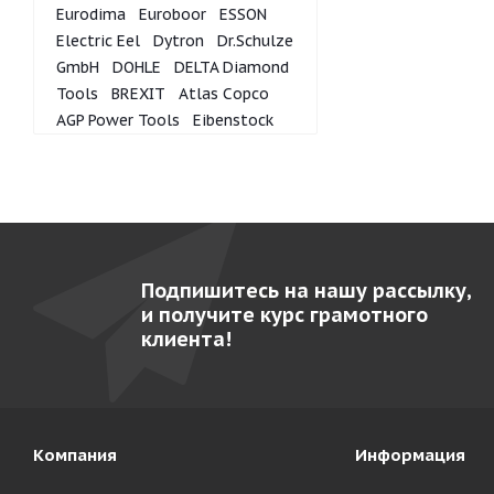
Eurodima
Euroboor
ESSON
Electric Eel
Dytron
Dr.Schulze
GmbH
DOHLE
DELTA Diamond
Tools
BREXIT
Atlas Copco
AGP Power Tools
Eibenstock
Подпишитесь на нашу рассылку,
и получите курс грамотного
клиента!
Компания
Информация