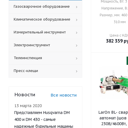
Мощность, Вт: 3
Газосварочное оборудование
Напряжение, В:
Размер, мм: 460 
Климатическое оборудование
310 мм
Измерительный инструмент
Цена с НД
382 359
ру
Электроинструмент
Телеинспекция
Пресс-клещи
Новости
Все новости
13 марта 2020
LarOn BL- сва
Представляем Husqvarna DM
автомат (шов
400 и DM 430 - самые
230В/4600Вт, 
надежные бурильные машины