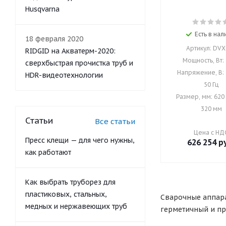
Husqvarna
Есть в нал
18 февраля 2020
Артикул: DV
RIDGID на Акватерм-2020:
Мощность, Вт:
сверхбыстрая прочистка труб и
Напряжение, В: 
HDR-видеотехнологии
50 Гц
Размер, мм: 620 
320 мм
Статьи
Все статьи
Цена с НД
Пресс клещи — для чего нужны,
626 254
ру
как работают
Как выбрать труборез для
пластиковых, стальных,
Сварочные аппара
медных и нержавеющих труб
герметичный и пр