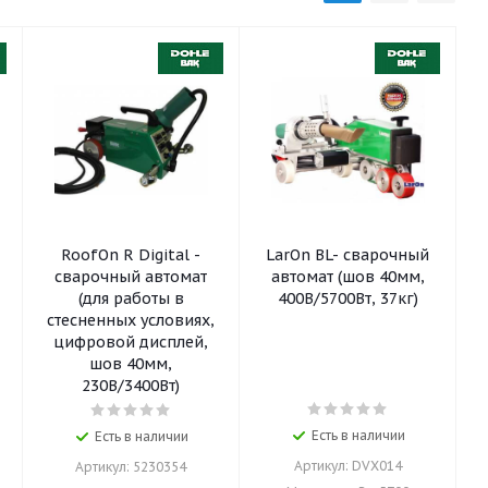
RoofOn R Digital -
LarOn BL- сварочный
сварочный автомат
автомат (шов 40мм,
(для работы в
400В/5700Вт, 37кг)
стесненных условиях,
цифровой дисплей,
шов 40мм,
230В/3400Вт)
Есть в наличии
Есть в наличии
Артикул: DVX014
Артикул: 5230354