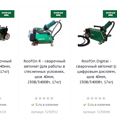
RoofOn R - сварочный
RoofOn Digital -
автомат (для работы в
сварочный автомат (с
17кг)
стесненных условиях,
цифровым дисплем,
шов 40мм,
шов 40мм,
230В/3400Вт, 17кг)
230В/3400Вт, 17кг)
ичии
Есть в наличии
Есть в наличии
0119
Артикул: 5230352
Артикул: 5230049