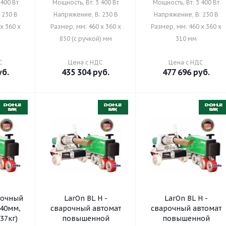
 400 Вт
Мощность, Вт: 3 400 Вт
Мощность, Вт: 3 400 Вт
 230 В
Напряжение, В: 230 В
Напряжение, В: 230 В
x 360 x
Размер, мм: 460 x 360 x
Размер, мм: 460 x 360 x
850 (с ручкой) мм
310 мм
С
Цена с НДС
Цена с НДС
б.
435 304
руб.
477 696
руб.
рочный
LarOn BL H -
LarOn BL H -
 40мм,
сварочный автомат
сварочный автомат
37кг)
повышенной
повышенной