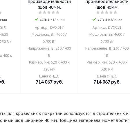
производительности
производительности
(шов 40мм,
(шов 40мм,
230В/4600Вт, 37кг)
400В/5700Вт, 37кг)
Есть в наличии
Есть в наличии
ичии
Артикул: DVX017
Артикул: DVX018
X013
Мощность, Вт: 4600 /
Мощность, Вт: 4600 /
 4600
5700 Вт
5700 Вт
230 В /
Напряжение, В: 230 / 400
Напряжение, В: 230 / 400
В
В
x 400 x
Размер, мм: 620 x 400 x
Размер, мм: 620 x 400 x
320 мм
320 мм
С
Цена с НДС
Цена с НДС
б.
714 067
руб.
714 067
руб.
ты для кровельных покрытий используются в строительных и
очный шов шириной 40 мм. Толщина материала может достига