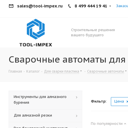
sales@tool-impex.ru
8 499 444 19 41
Заказ
Строительные решения
вашего будущего
Сварочные автоматы для
Главная
-
Каталог
-
Для сварки пластика
-
Сварочные автоматы
Инструменты для алмазного
Фильтр:
Цена
бурения
Для алмазной резки
По популярности