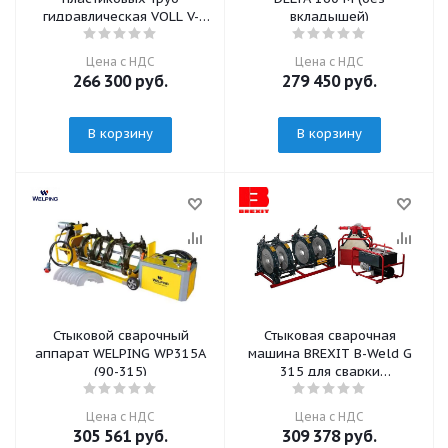
гидравлическая VOLL V-
вкладышей)
Weld G250
Цена с НДС
Цена с НДС
266 300
руб.
279 450
руб.
В корзину
В корзину
Стыковой сварочный
Стыковая сварочная
аппарат WELPING WP315A
машина BREXIT B-Weld G
(90-315)
315 для сварки
пластиковых труб
гидравлическая , для труб
Цена с НДС
Цена с НДС
от 90 до 315мм
305 561
руб.
309 378
руб.