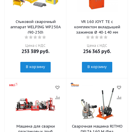
Стыковой сварочный
VR 160 JOYT TE с
аппарат WELPING WP250A
комплектом вкладышей
(90-250)
зажимов Ø 40-140 мм
Цена с НДС
Цена с НДС
253 389
руб.
256 365
руб.
В корзину
В корзину
Машина для сварки
Сварочная машина RITMO
пластиковых труб
DELTA 160 M (без