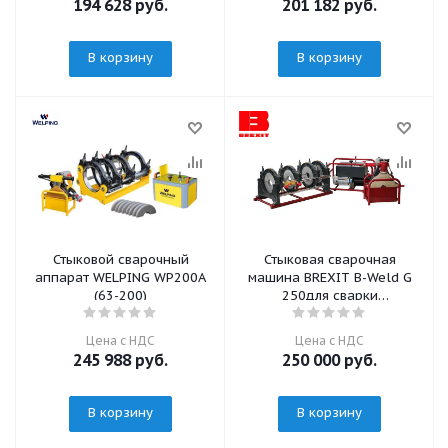
194 628
руб.
201 182
руб.
В корзину
В корзину
Стыковой сварочный
Стыковая сварочная
аппарат WELPING WP200A
машина BREXIT B-Weld G
(63-200)
250для сварки
пластиковых труб
гидравлическая, для труб
Цена с НДС
Цена с НДС
от 90 до 250 мм
245 988
руб.
250 000
руб.
В корзину
В корзину