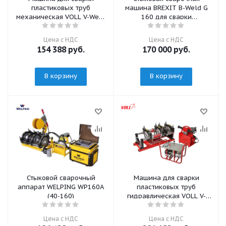
пластиковых труб
машина BREXIT B-Weld G
механическая VOLL V-Weld
160 для сварки
ME250
пластиковых труб
гидравлическая для труб
Цена с НДС
Цена с НДС
от 63 до 160мм
154 388
руб.
170 000
руб.
В корзину
В корзину
Стыковой сварочный
Машина для сварки
аппарат WELPING WP160A
пластиковых труб
(40-160)
гидравлическая VOLL V-
Weld G160
Цена с НДС
Цена с НДС