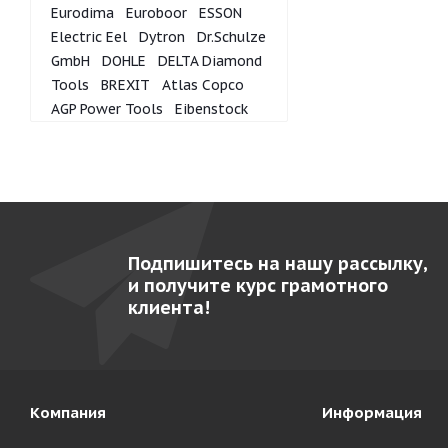
Eurodima
Euroboor
ESSON
Electric Eel
Dytron
Dr.Schulze
GmbH
DOHLE
DELTA Diamond
Tools
BREXIT
Atlas Copco
AGP Power Tools
Eibenstock
Подпишитесь на нашу рассылку,
и получите курс грамотного
клиента!
Компания
Информация