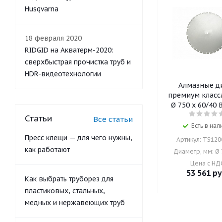
Husqvarna
18 февраля 2020
RIDGID на Акватерм-2020:
сверхбыстрая прочистка труб и
HDR-видеотехнологии
Алмазные д
премиум класс
Ø 750 x 60/40
Статьи
Все статьи
Есть в нал
Пресс клещи — для чего нужны,
Артикул: TS12
как работают
Диаметр, мм: Ø
Цена с НД
53 561
ру
Как выбрать труборез для
пластиковых, стальных,
медных и нержавеющих труб