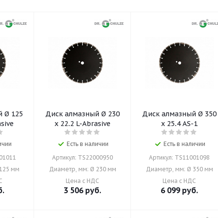
 125
Диск алмазный Ø 230
Диск алмазный Ø 350
asive
x 22,2 L-Abrasive
x 25,4 AS-1
ичии
Есть в наличии
Есть в наличии
001011
Артикул: TS22000950
Артикул: TS11001098
 125 мм
Диаметр, мм: Ø 230 мм
Диаметр, мм: Ø 350 мм
С
Цена с НДС
Цена с НДС
.
3 506
руб.
6 099
руб.