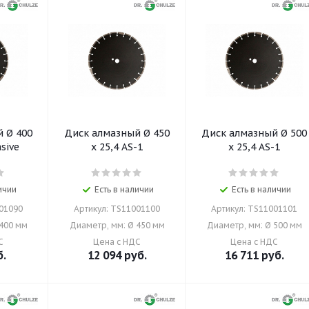
 400
Диск алмазный Ø 450
Диск алмазный Ø 500
asive
x 25,4 AS-1
x 25,4 AS-1
ичии
Есть в наличии
Есть в наличии
001090
Артикул: TS11001100
Артикул: TS11001101
 400 мм
Диаметр, мм: Ø 450 мм
Диаметр, мм: Ø 500 мм
С
Цена с НДС
Цена с НДС
.
12 094
руб.
16 711
руб.