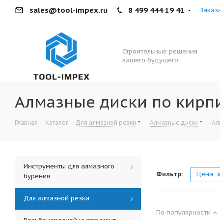
sales@tool-impex.ru
8 499 444 19 41
Заказ
Строительные решения
вашего будущего
Алмазные диски по кирп
Главная
-
Каталог
-
Для алмазной резки
-
Алмазные диски
-
Ал
Инструменты для алмазного
Фильтр:
Цена
бурения
Для алмазной резки
По популярности