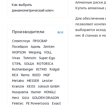
Алмазные диски д
Как выбрать
Купить алмазные 
динамометрический ключ
Для обеспечения 
позволяют компен
выбирается исход
Производители
все
мм. В станках и 
Сплитстоун
ПРОСВАР
Посейдон
Адель
Zenten
WOPSON
Welping
VOLL
Virax
Tohnichi
Super-Ego
STIHL
SOLGA
ROTORICA
Rothenberger
RITMO
Ridgid
REX
Rems
REED
MGF
Metabo
MESSER
Leister
Kranzle
KEOS
Jokisch GmbH
Husqvarna
Hurner
HONGLI
Herz
Gölz
GOLDEN DRAGON
Finktec
FE Powertools
Exact