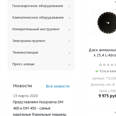
Газосварочное оборудование
Климатическое оборудование
Измерительный инструмент
Электроинструмент
Диск алмазный Ø
Телеинспекция
x 25,4 L-Abr
Пресс-клещи
Есть в нал
Артикул: TS22
Диаметр, мм: Ø
Новости
Все новости
Цена с НД
9 975
руб
13 марта 2020
Представляем Husqvarna DM
400 и DM 430 - самые
надежные бурильные машины