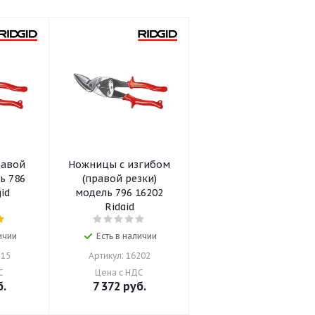
равой
Ножницы с изгибом
(правой резки)
dgid
модель 796 16202
Ridgid
ичии
Есть в наличии
115
Артикул: 16202
С
Цена с НДС
.
7 372
руб.