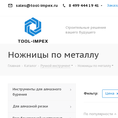
sales@tool-impex.ru
8 499 444 19 41
Заказ
Строительные решения
вашего будущего
Ножницы по металлу
Главная
-
Каталог
-
Ручной инструмент
-
Ножницы по металлу
Инструменты для алмазного
Фильтр:
Цена
бурения
Для алмазной резки
По популярности