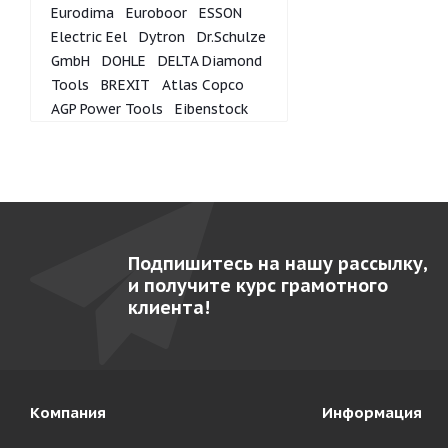
Eurodima
Euroboor
ESSON
Electric Eel
Dytron
Dr.Schulze
GmbH
DOHLE
DELTA Diamond
Tools
BREXIT
Atlas Copco
AGP Power Tools
Eibenstock
Подпишитесь на нашу рассылку,
и получите курс грамотного
клиента!
Компания
Информация