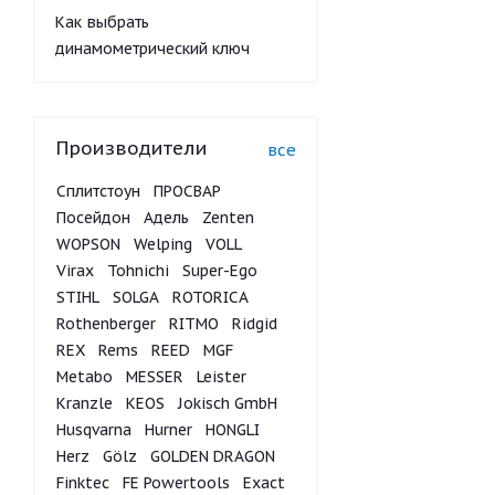
Как выбрать
динамометрический ключ
Производители
все
Сплитстоун
ПРОСВАР
Посейдон
Адель
Zenten
WOPSON
Welping
VOLL
Virax
Tohnichi
Super-Ego
STIHL
SOLGA
ROTORICA
Rothenberger
RITMO
Ridgid
REX
Rems
REED
MGF
Metabo
MESSER
Leister
Kranzle
KEOS
Jokisch GmbH
Husqvarna
Hurner
HONGLI
Herz
Gölz
GOLDEN DRAGON
Finktec
FE Powertools
Exact