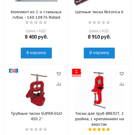
Комплект из 2-х стальных
Цепные тиски Rotorica 6
губок - 160 10876 Ridgid
Цена с НДС
Цена с НДС
8 400
руб.
8 910
руб.
В корзину
В корзину
Трубные тиски SUPER-EGO
Тиски для труб BREXIT, 2
450 2"
дюйма, с креплением на
верстак