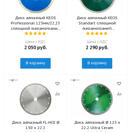
Диск алмазный KEOS
Диск алмазный KEOS
Professional 125мм/22,23
Standart сплошной
сплошной (керамогранит)
(керамогранит)
(DBP01.125)
180мм/25,4/22,23
(DBS01.180)
Цена с НДС
Цена с НДС
2 050
руб.
2 290
руб.
В корзину
В корзину
Диск алмазный FL-HCE Ø
Диск алмазный Ø 125 х
150 x 22,2
22.2 Ultra Ceram