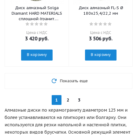
Диск алмазный Solga
Диск алмазный FL-S Ø
Diamant HARD MATERIALS
180х25,4/22,2 мм
сплошной (гранит,
керамогранит) 125мм/22,23
Цена с НДС
Цена с НДС
3 420
руб.
3 506
руб.
В корзину
В корзину
Показать еще
1
2
3
Алмазные диски по керамограниту диаметром 125 мм и
более устанавливаются на плиткорез или болгарку. Они
используются для резки напольной и настенной плитки,
некоторых видов брусчатки. Основной режущий элемент