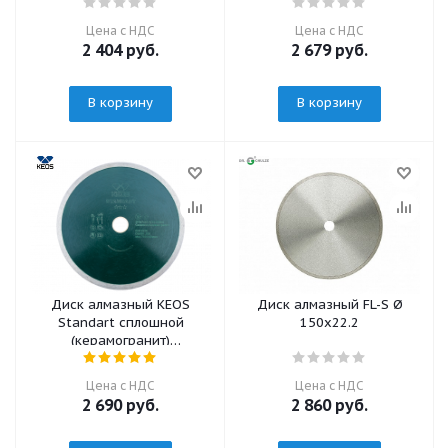
Цена с НДС
Цена с НДС
2 404
руб.
2 679
руб.
В корзину
В корзину
Диск алмазный KEOS
Диск алмазный FL-S Ø
Standart сплошной
150х22.2
(керамогранит)
200мм/25,4/22,23
(DBS01.200)
Цена с НДС
Цена с НДС
2 690
руб.
2 860
руб.