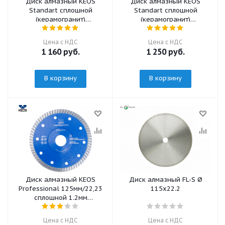
Диск алмазный KEOS
Диск алмазный KEOS
Standart сплошной
Standart сплошной
(керамогранит)
(керамогранит)
115мм/22,23 (DBS01.115)
125мм/22,23 (DBS01.125)
Цена с НДС
Цена с НДС
1 160
руб.
1 250
руб.
В корзину
В корзину
Диск алмазный KEOS
Диск алмазный FL-S Ø
Professional 125мм/22,23
115х22.2
сплошной 1.2мм
(DBP04.125)
Цена с НДС
Цена с НДС