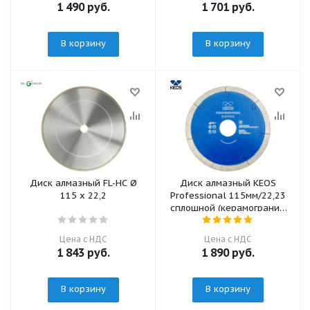
1 490
руб.
1 701
руб.
В корзину
В корзину
Диск алмазный FL-HC Ø
Диск алмазный KEOS
115 x 22,2
Professional 115мм/22,23
сплошной (керамогранит)
(DBP01.115)
Цена с НДС
Цена с НДС
1 843
руб.
1 890
руб.
В корзину
В корзину