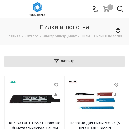
0
Пилки и полотна
Главная
-
Каталог
-
Электроинструмент
-
Пилы
-
Пилки и полотна
Фильтр
REX 381001 HSS21 Полотно
Полотно для пилы 530-2 (5
биметаллическое 140мм
шт.) 80485 Ridgid