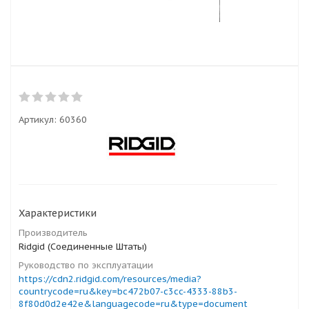
Артикул:
60360
Характеристики
Производитель
Ridgid (Соединенные Штаты)
Руководство по эксплуатации
https://cdn2.ridgid.com/resources/media?
countrycode=ru&key=bc472b07-c3cc-4333-88b3-
8f80d0d2e42e&languagecode=ru&type=document