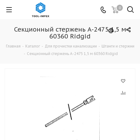
0
Секционный стержень А-2475 1,5 м
60360 Ridgid
Главная
-
Каталог
-
Для прочистки канализации
-
Штанги и стержни
-
Секционный стержень А-2475 1,5 м 60360 Ridgid