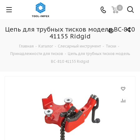
0
Цепь для трубных тисков модель ВС-810
41155 Ridgid
Главная
-
Каталог
-
Слесарный инструмент
-
Тиски
-
Принадлежности для тисков
-
Цепь для трубных тисков модель
ВС-810 41155 Ridgid