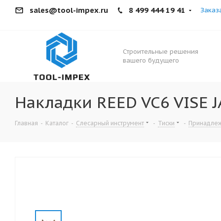
sales@tool-impex.ru
8 499 444 19 41
Заказ
Строительные решения
вашего будущего
Накладки REED VC6 VISE J
Главная
-
Каталог
-
Слесарный инструмент
-
Тиски
-
Принадлеж