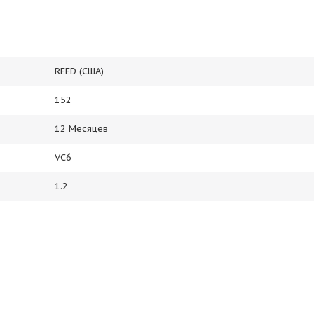
REED (США)
152
12 Месяцев
VC6
1.2