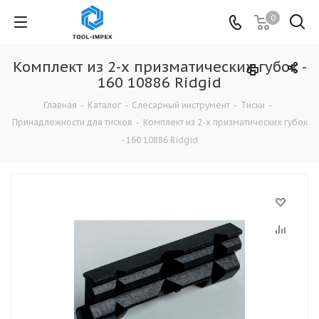
0
Комплект из 2-х призматических губок -
160 10886 Ridgid
Главная
-
Каталог
-
Слесарный инструмент
-
Тиски
-
Принадлежности для тисков
-
Комплект из 2-х призматических губок
- 160 10886 Ridgid