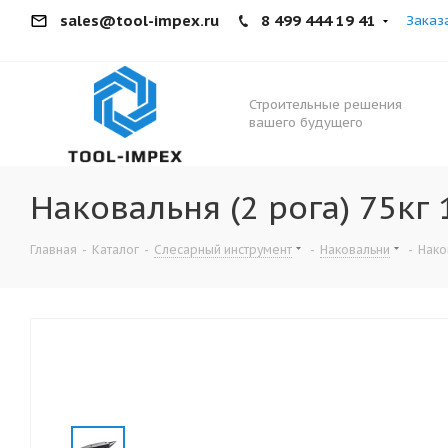
sales@tool-impex.ru
8 499 444 19 41
Заказ
Строительные решения
вашего будущего
Наковальня (2 рога) 75кг 
Главная
-
Каталог
-
Слесарный инструмент
-
Наковальни
-
Нако