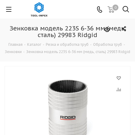
0
Зенковка модель 223S 6-36 мм (медь,
сталь) 29983 Ridgid
Главная
-
Каталог
-
Резка и обработка труб
-
Обработка труб
-
Зенковки
-
Зенковка модель 223S 6-36 мм (медь, сталь) 29983 Ridgid