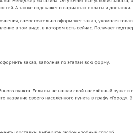
онит менеджер магазина. Он уточнит все условия заказа, 
остей. А также подскажет о вариантах оплаты и доставки.
точнения, самостоятельно оформляет заказ, укомплектовав
ение в том виде, в котором есть сейчас. Получает подтв
 оформить заказ, заполнив по этапам всю форму.
нного пункта. Если вы не нашли свой населённый пункт в 
е название своего населённого пункта в графу «Город». 
рианты доставки. Выберите любой удобный способ.