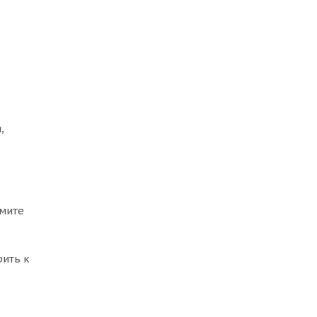
,
жмите
ить к