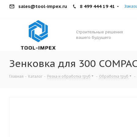
sales@tool-impex.ru
8 499 444 19 41
Заказ
Строительные решения
вашего будущего
Зенковка для 300 COMPAC
Главная
-
Каталог
-
Резка и обработка труб
-
Обработка труб
-