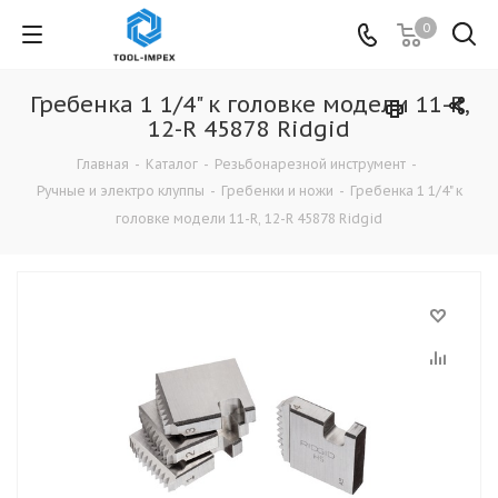
0
Гребенка 1 1/4" к головке модели 11-R,
12-R 45878 Ridgid
Главная
-
Каталог
-
Резьбонарезной инструмент
-
Ручные и электро клуппы
-
Гребенки и ножи
-
Гребенка 1 1/4" к
головке модели 11-R, 12-R 45878 Ridgid