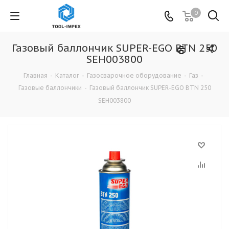
0
Газовый баллончик SUPER-EGO BTN 250
SEH003800
Главная
-
Каталог
-
Газосварочное оборудование
-
Газ
-
Газовые баллончики
-
Газовый баллончик SUPER-EGO BTN 250
SEH003800