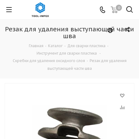
0
Резак для удаления выступающей части
шва
Главная
-
Каталог
-
Для сварки пластика
-
Инструмент для сварки пластика
-
Скребки для удаления оксидного слоя
-
Резак для удаления
выступающей части шва