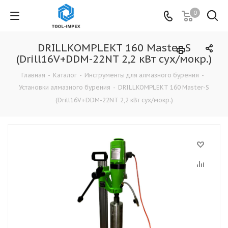
0
DRILLKOMPLEKT 160 Master-S
(Drill16V+DDM-22NT 2,2 кВт сух/мокр.)
Главная
-
Каталог
-
Инструменты для алмазного бурения
-
Установки алмазного бурения
-
DRILLKOMPLEKT 160 Master-S
(Drill16V+DDM-22NT 2,2 кВт сух/мокр.)