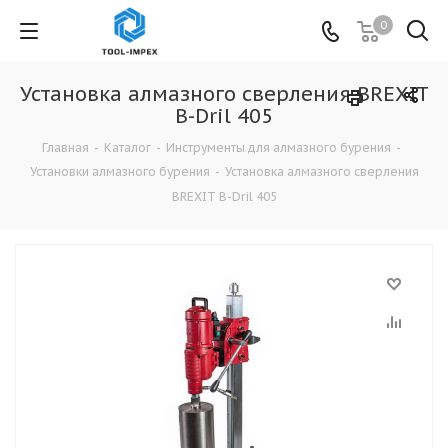
0
Установка алмазного сверления BREXIT
B-Dril 405
Главная
-
Каталог
-
Инструменты для алмазного бурения
-
Установки алмазного бурения
-
Установка алмазного сверления
BREXIT B-Dril 405