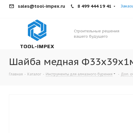
sales@tool-impex.ru
8 499 444 19 41
Заказ
Строительные решения
вашего будущего
Шайба медная Ф33х39х1
Главная
-
Каталог
-
Инструменты для алмазного бурения
-
Доп. о