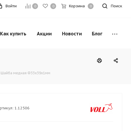
Войти
Корзина
Поиск
0
0
0
Как купить
Акции
Новости
Блог
Шайба медная Ф33х39х1мм
ртикул:
1.12506