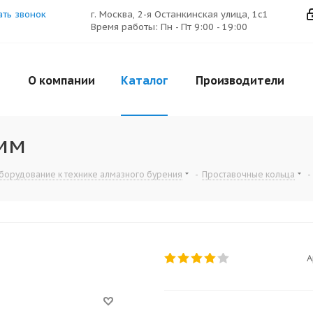
ать звонок
г. Москва, 2-я Останкинская улица, 1с1
Время работы: Пн - Пт 9:00 - 19:00
О компании
Каталог
Производители
мм
борудование к технике алмазного бурения
-
Проставочные кольца
-
А