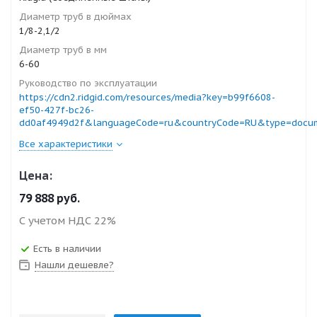
Диаметр труб в дюймах
1/8-2,1/2
Диаметр труб в мм
6-60
Руководство по эксплуатации
https://cdn2.ridgid.com/resources/media?key=b99f6608-
ef50-427f-bc26-
dd0af4949d2f&languageCode=ru&countryCode=RU&type=docu
Все характеристики
Цена:
79 888
руб.
С учетом НДС 22%
Есть в наличии
Нашли дешевле?