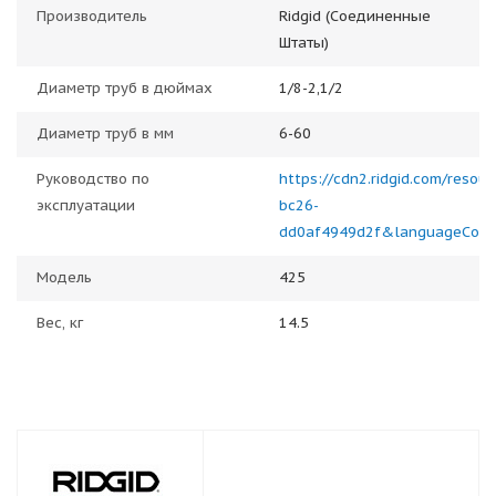
Производитель
Ridgid (Соединенные
Штаты)
Диаметр труб в дюймах
1/8-2,1/2
Диаметр труб в мм
6-60
Руководство по
https://cdn2.ridgid.com/reso
эксплуатации
bc26-
dd0af4949d2f&languageCod
Модель
425
Вес, кг
14.5