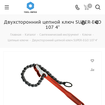
0
Двухсторонний цепной ключ SUPER-EGO
107 4"
Главная
-
Каталог
-
Сантехнический инструмент
-
Ключи
-
Цепные ключи
-
Двухсторонний цепной ключ SUPER-EGO 107 4"