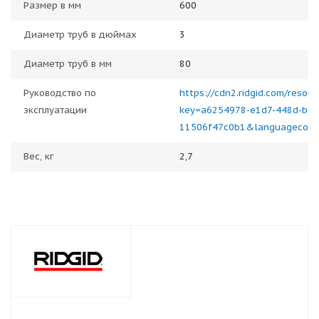
Размер в мм
600
Диаметр труб в дюймах
3
Диаметр труб в мм
80
Руководство по
https://cdn2.ridgid.com/resou
эксплуатации
key=a6254978-e1d7-448d-b9e
11506f47c0b1&languagecod
Вес, кг
2,7