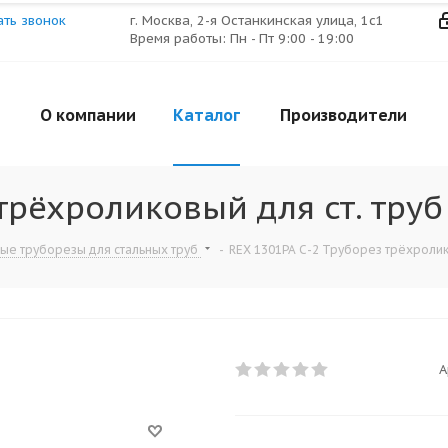
ать звонок
г. Москва, 2-я Останкинская улица, 1с1
Время работы: Пн - Пт 9:00 - 19:00
О компании
Каталог
Производители
трёхроликовый для ст. труб 
ые труборезы для стальных труб
-
REX 1301PA С-2 Труборез трёхролико
А