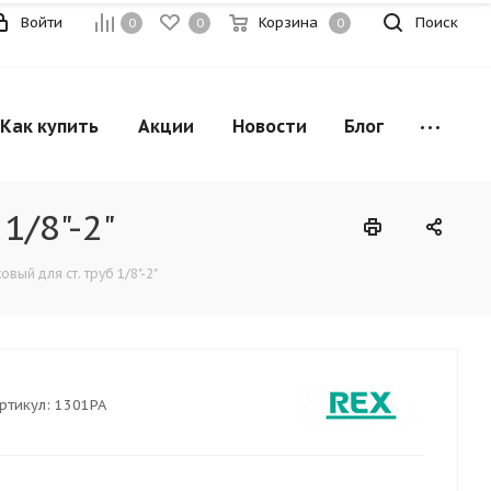
Войти
Корзина
Поиск
0
0
0
Как купить
Акции
Новости
Блог
1/8"-2"
вый для ст. труб 1/8"-2"
ртикул:
1301РА