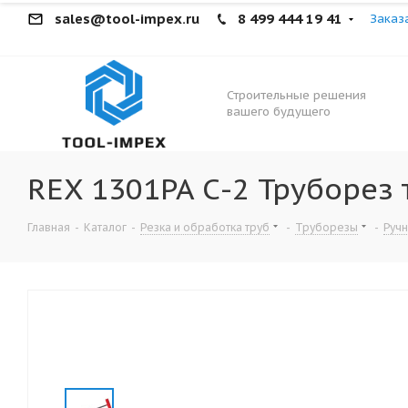
sales@tool-impex.ru
8 499 444 19 41
Заказ
Строительные решения
вашего будущего
REX 1301PA С-2 Труборез 
Главная
-
Каталог
-
Резка и обработка труб
-
Труборезы
-
Ручн