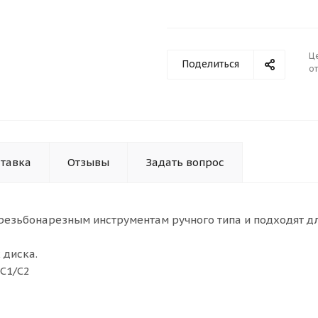
Ц
Поделиться
от
тавка
Отзывы
Задать вопрос
к резьбонарезным инструментам ручного типа и подходят д
 диска.
 С1/С2