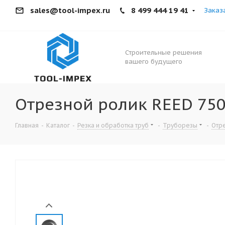
sales@tool-impex.ru
8 499 444 19 41
Заказ
Строительные решения
вашего будущего
Отрезной ролик REED 75
Главная
-
Каталог
-
Резка и обработка труб
-
Труборезы
-
Отре