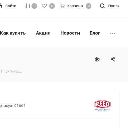
Войти
Корзина
Поиск
0
0
0
Как купить
Акции
Новости
Блог
CUTTER WHEEL
ртикул:
03662