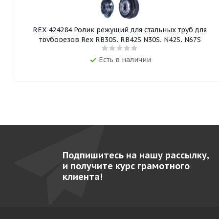
REX 424284 Ролик режущий для стальных труб для
труборезов Rex RB30S, RB42S N30S, N42S, N67S
Есть в наличии
Подпишитесь на нашу рассылку,
и получите курс грамотного
клиента!