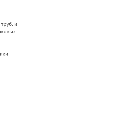
труб, и
тиковых
лики