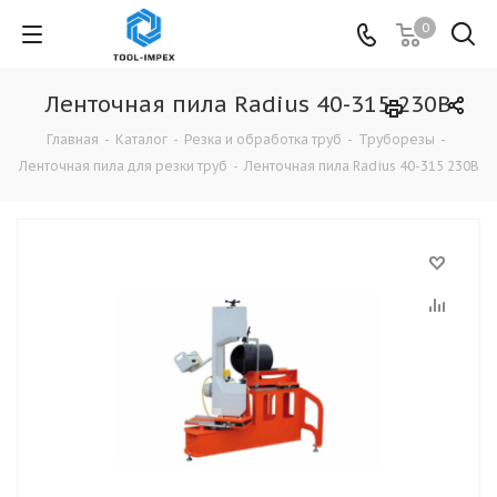
0
Ленточная пила Radius 40-315 230В
Главная
-
Каталог
-
Резка и обработка труб
-
Труборезы
-
Ленточная пила для резки труб
-
Ленточная пила Radius 40-315 230В