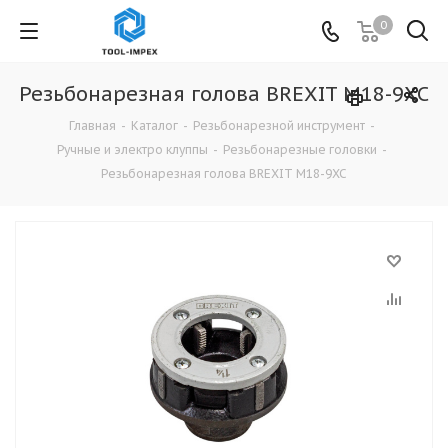
0
Резьбонарезная голова BREXIT М18-9XC
Главная
-
Каталог
-
Резьбонарезной инструмент
-
Ручные и электро клуппы
-
Резьбонарезные головки
-
Резьбонарезная голова BREXIT М18-9XC