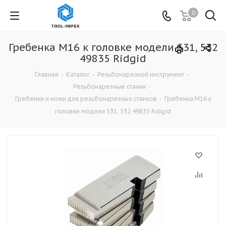
0
Гребенка М16 к головке модели 531, 532
49835 Ridgid
Главная
-
Каталог
-
Резьбонарезной инструмент
-
Резьбонарезные станки
-
Гребенки и ножи для резьбонарезных станков
-
Гребенка М16 к
головке модели 531, 532 49835 Ridgid