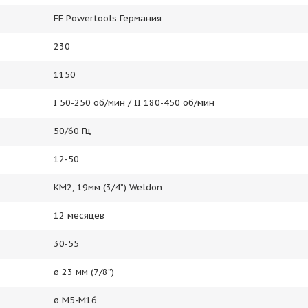
FE Powertools Германия
230
1150
I 50-250 об/мин / II 180-450 об/мин
50/60 Гц
12-50
КМ2, 19мм (3/4”) Weldon
12 месяцев
30-55
ø 23 мм (7/8”)
ø M5-M16