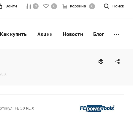
Войти
Корзина
Поиск
0
0
0
Как купить
Акции
Новости
Блог
/L X
ртикул:
FE 50 RL X