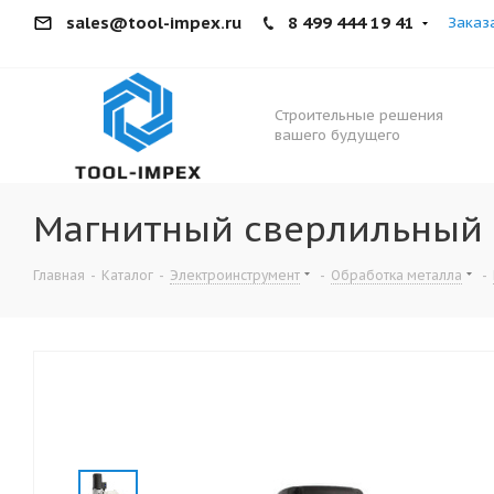
sales@tool-impex.ru
8 499 444 19 41
Заказ
Строительные решения
вашего будущего
Магнитный сверлильный с
Главная
-
Каталог
-
Электроинструмент
-
Обработка металла
-