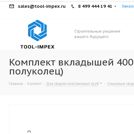
sales@tool-impex.ru
8 499 444 19 41
Заказ
Строительные решения
вашего будущего
Комплект вкладышей 400м
полуколец)
Главная
-
Каталог
-
Для сварки пластиковых труб
-
Стыковые сва