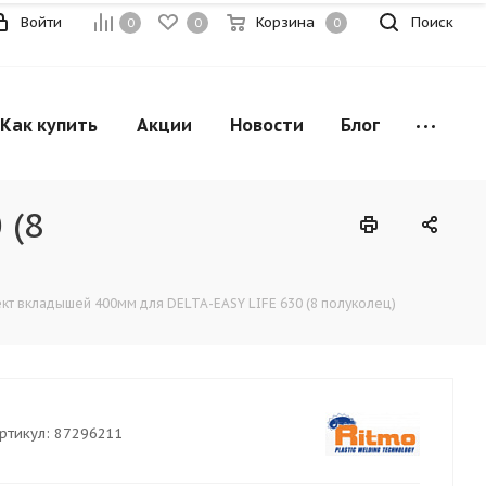
Войти
Корзина
Поиск
0
0
0
Как купить
Акции
Новости
Блог
 (8
кт вкладышей 400мм для DELTA-EASY LIFE 630 (8 полуколец)
ртикул:
87296211