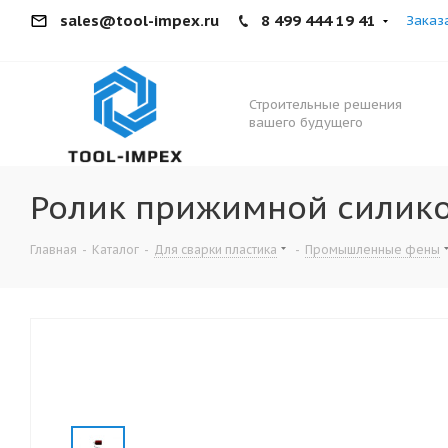
sales@tool-impex.ru
8 499 444 19 41
Заказ
Строительные решения
вашего будущего
Ролик прижимной силик
Главная
-
Каталог
-
Для сварки пластика
-
Промышленные фены