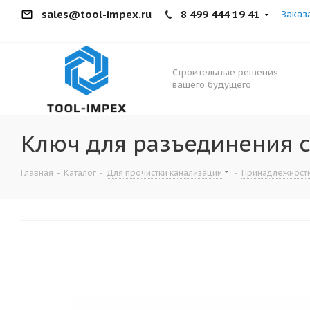
sales@tool-impex.ru
8 499 444 19 41
Заказ
Строительные решения
вашего будущего
Ключ для разъединения с
Главная
-
Каталог
-
Для прочистки канализации
-
Принадлежности 