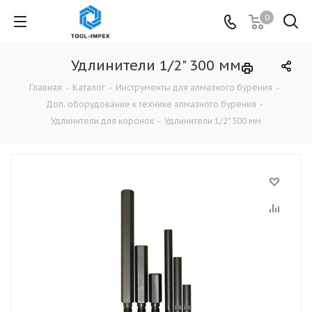
0
Удлинители 1/2" 300 мм
Главная
-
Каталог
-
Инструменты для алмазного бурения
-
Доп. оборудование к технике алмазного бурения
-
Удлинители для коронок
-
Удлинители 1/2" 300 мм