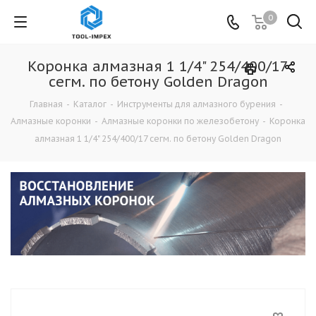
0
Коронка алмазная 1 1/4" 254/400/17
сегм. по бетону Golden Dragon
Главная
-
Каталог
-
Инструменты для алмазного бурения
-
Алмазные коронки
-
Алмазные коронки по железобетону
-
Коронка
алмазная 1 1/4" 254/400/17 сегм. по бетону Golden Dragon