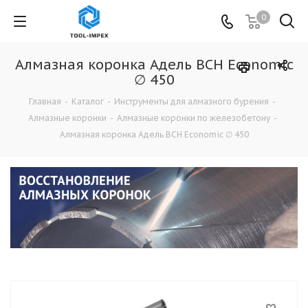
0
Алмазная коронка Адель BCH Economic
∅ 450
Главная
-
Каталог
-
Инструменты для алмазного бурения
-
Алмазные коронки
-
Алмазные коронки по железобетону
-
Алмазная коронка Адель BCH Economic ∅ 450