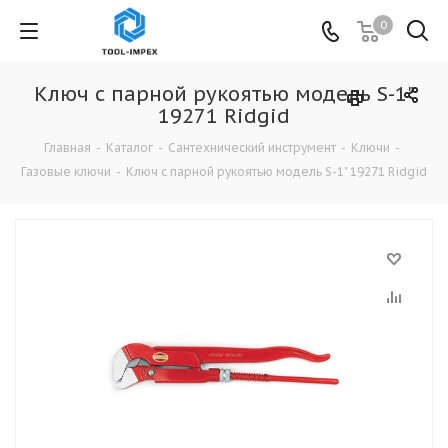
0
Ключ с парной рукоятью модель S-1"
19271 Ridgid
Главная
-
Каталог
-
Сантехнический инструмент
-
Ключи
-
Газовые ключи
-
Ключ с парной рукоятью модель S-1" 19271 Ridgid