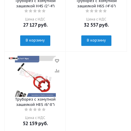
Труборез с хомутной
Труборез с хомутной
защелкой H4S (2"-4")
защелкой H6S (4"-6")
Цена с НДС
Цена с НДС
27 127
руб.
32 557
руб.
В корзину
В корзину
Труборез с хомутной
защелкой H8S (6"-8")
Цена с НДС
52 159
руб.