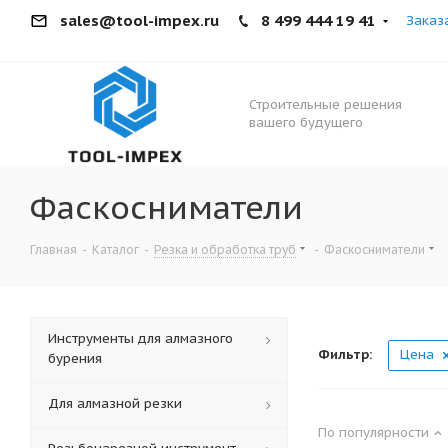
sales@tool-impex.ru
8 499 444 19 41
Заказ
Строительные решения
вашего будущего
Фаскосниматели
Главная
-
Каталог
-
Резка и обработка труб
-
Фаскосниматели
Инструменты для алмазного
Фильтр:
Цена
бурения
Для алмазной резки
По популярности