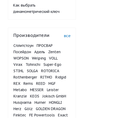
Как выбрать
динамометрический ключ
Производители
все
Сплитстоун
ПРОСВАР
Посейдон
Адель
Zenten
WOPSON
Welping
VOLL
Virax
Tohnichi
Super-Ego
STIHL
SOLGA
ROTORICA
Rothenberger
RITMO
Ridgid
REX
Rems
REED
MGF
Metabo
MESSER
Leister
Kranzle
KEOS
Jokisch GmbH
Husqvarna
Hurner
HONGLI
Herz
Gölz
GOLDEN DRAGON
Finktec
FE Powertools
Exact