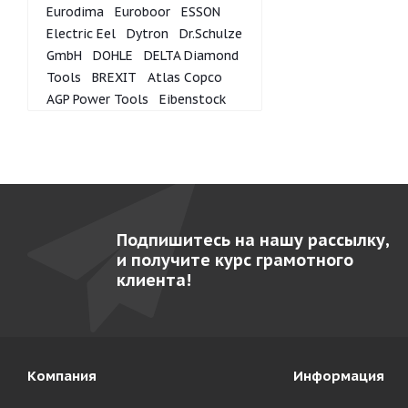
Eurodima
Euroboor
ESSON
Electric Eel
Dytron
Dr.Schulze
GmbH
DOHLE
DELTA Diamond
Tools
BREXIT
Atlas Copco
AGP Power Tools
Eibenstock
Подпишитесь на нашу рассылку,
и получите курс грамотного
клиента!
Компания
Информация