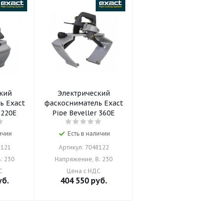
кий
Электрический
ь Exact
фаскосниматель Exact
 220E
Pipe Beveller 360E
ичии
Есть в наличии
8121
Артикул: 7048122
: 230
Напряжение, В: 230
С
Цена с НДС
б.
404 550
руб.