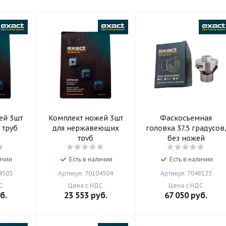
ей 3шт
Комплект ножей 3шт
Фаскосъемная
 труб
для нержавеющих
головка 37.5 градусов
труб
без ножей
ичии
Есть в наличии
Есть в наличии
4503
Артикул: 70104504
Артикул: 7048123
С
Цена с НДС
Цена с НДС
б.
23 553
руб.
67 050
руб.