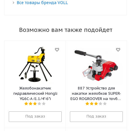
Все товары бренда VOLL
Возможно вам также подойдет
Желобонакатчик
887 Устройство для
гидравлический Hongli
накатки желобков SUPER-
YG6C-A (1.1/4"-6")
EGO ROGROOVER на трубах
2"-6" на станках SUPER-EGO
2",REX 3"
Под заказ
Под заказ