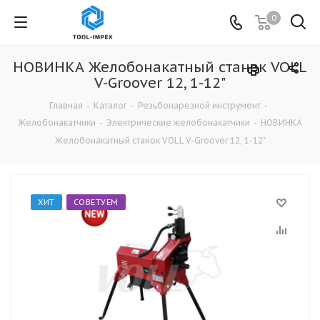
0
НОВИНКА Желобонакатный станок VOLL
V-Groover 12, 1-12"
Главная
-
Каталог
-
Резьбонарезной инструмент
-
Желобонакатчики
-
Электрические желобонакатчики
-
НОВИНКА
Желобонакатный станок VOLL V-Groover 12, 1-12"
ХИТ
СОВЕТУЕМ