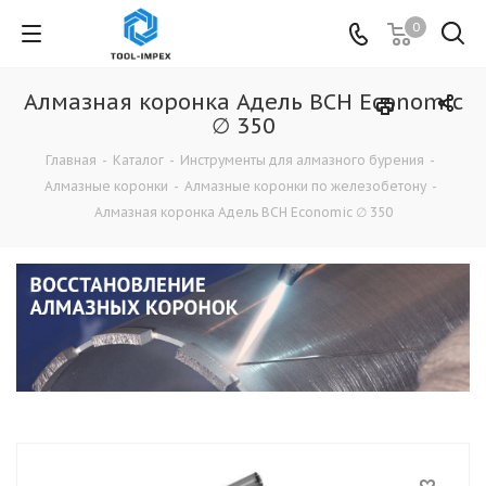
0
Алмазная коронка Адель BCH Economic
∅ 350
Главная
-
Каталог
-
Инструменты для алмазного бурения
-
Алмазные коронки
-
Алмазные коронки по железобетону
-
Алмазная коронка Адель BCH Economic ∅ 350